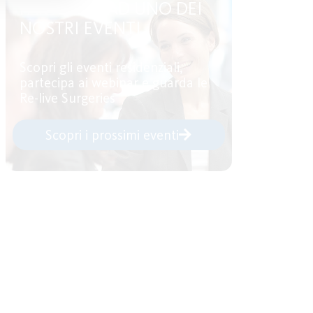
PARTECIPA AD UNO DEI
NOSTRI EVENTI
Scopri gli eventi residenziali,
partecipa ai webinar e guarda le
Re-live Surgeries
Scopri i prossimi eventi