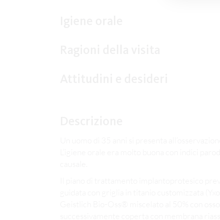
Igiene orale
Ragioni della visita
Attitudini e desideri
Descrizione
Un uomo di 35 anni si presenta all’osservazion
L’igiene orale era molto buona con indici parod
causale.
Il piano di trattamento implantoprotesico pre
guidata con griglia in titanio customizzata (
Geistlich Bio-Oss® miscelato al 50% con osso 
successivamente coperta con membrana riassor