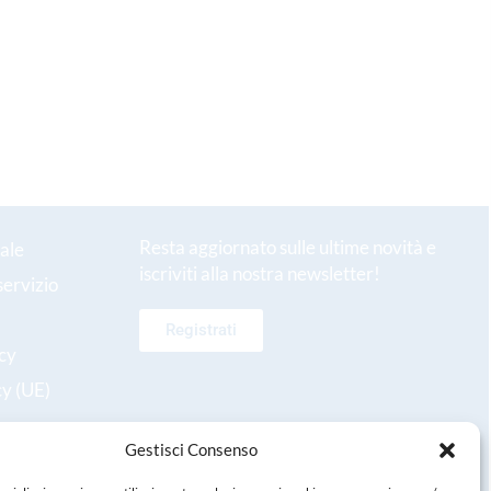
Resta aggiornato sulle ultime novità e
ale
iscriviti alla nostra newsletter!
servizio
Registrati
icy
cy (UE)
Gestisci Consenso