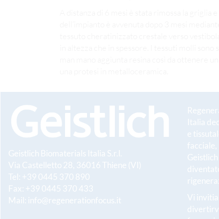
A distanza di 6 mesi è stata rimossa la grigli
dell’impianto è avvenuta dopo 3 mesi mediante
tessuto cheratinizzato crestale verso vestibol
in altezza che in spessore. I tessuti molli sono 
man mano aggiunta resina così da ottenere un 
una protesi in metalloceramica.
Regenerat
Italia de
e tissuta
facciale,
Geistlich Biomaterials Italia S.r.l.
Geistlic
Via Castelletto 28, 36016 Thiene (VI)
diventato
Tel: +39 0445 370 890
rigeneraz
Fax: +39 0445 370 433
Vi inviti
Mail:
info@regenerationfocus.it
divertirv