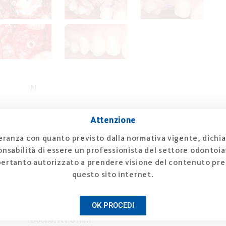
M
35 anni
Attenzione
ranza con quanto previsto dalla normativa vigente, dichia
Nessuna
nsabilità di essere un professionista del settore odontoiat
pertanto autorizzato a prendere visione del contenuto pre
Deficit verticale/orizzontale del processo
questo sito internet.
alveolare in regione 1.3 post estrazione di canino
in inclusione ossea
OK PROCEDI
Buona, KT 3 mm