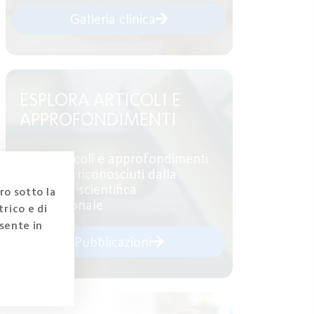
Galleria clinica
ESPLORA ARTICOLI E
APPROFONDIMENTI
Leggi articoli e approfondimenti
scientifici riconosciuti dalla
comunità scientifica
ro sotto la
internazionale
rico e di
sente in
Pubblicazioni