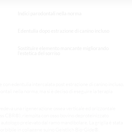
Indici parodontali nella norma
Edentulia dopo estrazione di canino incluso
Sostituire elemento mancante migliorando
l’estetica del sorriso
e con edentulia intercalata post estrazione di canino incluso.
ontali nella norma, ma si è deciso di eseguire la terapia
vedeva una rigenerazione ossea verticale ed orizzontale
Yxoss CBR®), riempita con osso bovino deproteinizzato
autologo prelevato dal ramo mandibolare. La griglia è stata
bibile in collagene suino Geistlich Bio-Gide®.