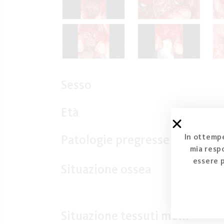
Sesso
Età
In ottempe
Patologie pregresse
mia respo
essere 
Situazione ossea
Situazione tessuti molli