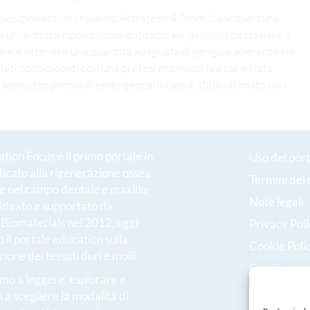
a e posizionato un impianto Astratech 4,2mm. La scopertura
 un lembo a riposizionamento apicale, in modo da traslare il
are e ottenere una quantità adeguata di gengiva aderente sia
stati condizionati con una protesi provvisoria a cui è stata
adeguato profilo di emergenza. Il caso è stato ultimato con
ion Focus è il primo portale in
Uso del port
dicato alla rigenerazione ossea
Termini del 
le nel campo dentale e maxillo-
Note legali
 ideato e supportato da
h Biomaterials nel 2012, oggi
Privacy Pol
 il portale education sulla
Cookie Poli
ione dei tessuti duri e molli.
Crediti
amo a leggere, esplorare e
i a scegliere la modalità di