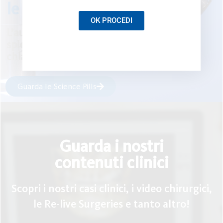
le Science Pills
OK PROCEDI
L’autore di una pubblicazione scientifica
spiega nel video “Science Pill” i punti
chiave del suo studio
Guarda le Science Pills
Guarda i nostri
contenuti clinici
Scopri i nostri casi clinici, i video chirurgici,
le Re-live Surgeries e tanto altro!