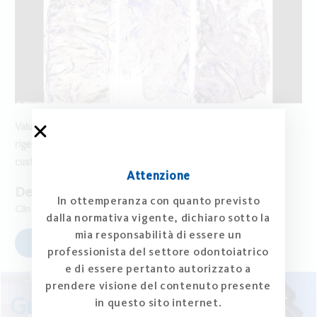
Valutazione istologica del tessuto osseo mandibolare dopo
rigenerazione ossea guidata nell’uomo con una griglia in titanio
customizzata CAD/CAM: uno studio di coorte
Attenzione
Dellavia C.
et al
In ottemperanza con quanto previsto
Clin Implant Dent Relat Res. 2021
dalla normativa vigente, dichiaro sotto la
mia responsabilità di essere un
Leggi l'articolo
professionista del settore odontoiatrico
e di essere pertanto autorizzato a
prendere visione del contenuto presente
Guarda
in questo sito internet.