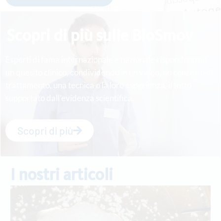
Scopri di più sulle BioSmov
Esperti di fama internazionale e nazionale rispondono ad
un quesito clinico, condividendo in un video, un concetto di
trattamento, una tecnica o la loro esperienza, il tutto
supportato dall’evidenza scientifica.
Scopri di più
I nostri articoli