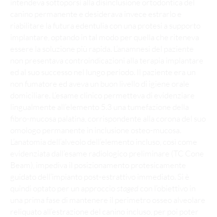
intendeva sottoporsi alla disinclusione ortodontica del
canino permanente e desiderava invece estrarlo e
riabilitare la futura edentulia con una protesi a supporto
implantare, optando in tal modo per quella che riteneva
essere la soluzione più rapida. L’anamnesi del paziente
non presentava controindicazioni alla terapia implantare
ed al suo successo nel lungo periodo. Il paziente era un
non fumatore ed aveva un buon livello di igiene orale
domiciliare. L’esame clinico permetteva di evidenziare
lingualmente all’elemento 5.3 una tumefazione della
fibro-mucosa palatina, corrispondente alla corona del suo
omologo permanente in inclusione osteo-mucosa.
L’anatomia dell’alveolo dell’elemento incluso, così come
evidenziata dall’esame radiologico preliminare (TC Cone
Beam), impediva il posizionamento protesicamente
guidato dell’impianto post-estrattivo immediato. Si è
quindi optato per un approccio
staged
con l’obiettivo in
una prima fase di mantenere il perimetro osseo alveolare
reliquato all’estrazione del canino incluso, per poi poter