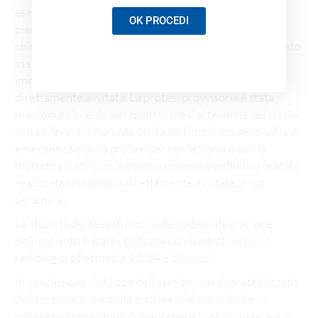
esecuzione di una nuova TC Cone Beam si poteva
OK PROCEDI
pianificare l’inserimento flapless con l’ausilio della
chirurgia computer-guidata dell’impianto osteointegrato
in sede 1.3 il quale veniva funzionalizzato
immediatamente con una corona provvisoria in resina
direttamente avvitata. La protesi provvisoria è stata
mantenuta in sede per quattro mesi al termine dei quali è
stata rilevata l’impronta ottica dell’impianto, del profilo di
emergenza e della protesi per confezionare con la
metodica Cad-Cam la corona protesica definitiva (è stata
realizzata una corona direttamente avvitata cr-co
ceramica).
La stabilità dei tessuti molli e dell’osteointegrazione
dell’impianto è stata verificata con controlli clinici e
radiologici effettuati a 12, 24 e 36 mesi.
In conclusione, l’utilizzo dell’osso bovino deproteinizzato,
della membrana e della matrice tridimensionale in
collagene consentono di mantenere i volumi ossei in un