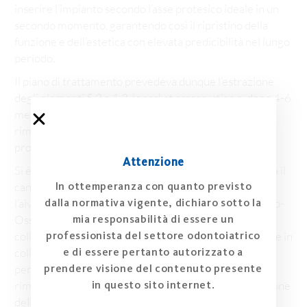
inserire l’impianto secondo l’asse protesico ideale in un
secondo momento, garantendo così il ripristino della
funzione e dell’estetica con elevata predicibilità nel lungo
periodo.
Il piano di trattamento prevedeva dunque l’estrazione
degli elementi 5.3 e 1.3, la
socket preservation
e, dopo 4-6
mesi, l’inserimento dell’impianto in sede 1.3 per
rimpiazzare il canino superiore destro mediante una
protesi implanto-supportata.
Attenzione
Si è proceduto quindi ad estrarre con il minimo trauma il
In ottemperanza con quanto previsto
canino deciduo ed il canino permanente, a riempire
dalla normativa vigente, dichiaro sotto la
l’alveolo con osso bovino deproteinizzato (Geistlich Bio-
mia responsabilità di essere un
Oss®), coprendo l’innesto con 3 strati di membrana in
professionista del settore odontoiatrico
collagene (Geistlich Bio-Gide®) e suturando la matrice in
e di essere pertanto autorizzato a
collagene (Geistlich Mucograft®) ai margini gengivali
prendere visione del contenuto presente
per chiudere l’accesso alveolare. Le suture sono state
in questo sito internet.
rimosse dopo una settimana. Dopo sei mesi, la guarigione
dell’alveolo post-estrattivo era completata. Previa