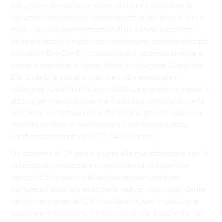
estrazione dentaria consente di ridurre al minimo le
variazioni dimensionali post-estrattive dei tessuti duri e
molli. L’alveolo post-estrattivo di un canino superiore
incluso è stato riempito con osso bovino deproteinizzato
(Geistlich Bio-Oss®), chiudendo poi l’accesso alveolare
con una membrana riassorbibile in collagene (Geistlich
Bio-Gide®) e con una matrice tridimensionale in
collagene (Geistlich Mucograft®). La procedura messa in
atto ha permesso di inserire il successivo impianto nella
posizione corretta e con sufficiente supporto osseo. La
stabilità dei tessuti perimplantari nel tempo è stata
verificata con controlli a 12, 24 e 36 mesi.
Un paziente di 29 anni è giunto alla mia attenzione con la
richiesta di rimpiazzare il canino deciduo superiore
destro (5.3) prossimo all’avulsione spontanea per
completo riassorbimento della radice. Il corrispondente
canino permanente (1.3) risultava incluso in posizione
palatina e impattato sull’incisivo laterale. Il paziente non