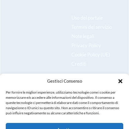
Uso del portale
Termini del servizio
Note legali
Privacy Policy
Cookie Policy (UE)
Crediti
Gestisci Consenso
Resta aggiornato sulle ultime novità e iscriviti alla nostra
newsletter!
Per fornire le migliori esperienze, utilizziamo tecnologie come i cookie per
memorizzare e/o accedere alle informazioni del dispositivo. Il consenso a
queste tecnologie ci permetterà di elaborare dati come il comportamento di
Registrati
navigazione o ID unici su questo sito. Non acconsentire o ritirare il consenso
può influire negativamente su alcune caratteristiche e funzioni.