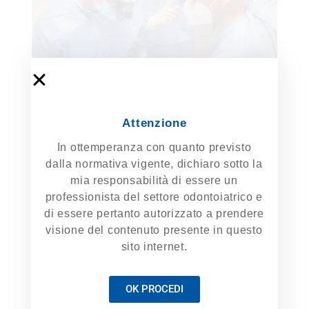
Attenzione
L’impianto post-estrattivo nell’era digitale
In ottemperanza con quanto previsto
RE LIVE SURGERIES - ALVEOLI POST-ESTRATTIVI
dalla normativa vigente, dichiaro sotto la
RE-LIVE SURGERIES - EVENTI FORMATIVI
mia responsabilità di essere un
RE-LIVE SURGERIES - GALLERIA CLINICA
professionista del settore odontoiatrico e
RE-LIVE SURGERY
di essere pertanto autorizzato a prendere
ALBERTO PISPERO
visione del contenuto presente in questo
sito internet.
Nella pratica clinica quotidiana, la necessità di
estrarre un elemento dentario può
rappresentare un’opportunità per ripristinare e
OK PROCEDI
guidare la guarigione …