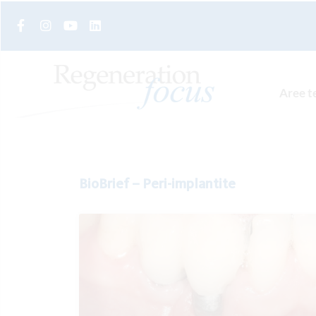
Aree t
BioBrief – Peri-implantite