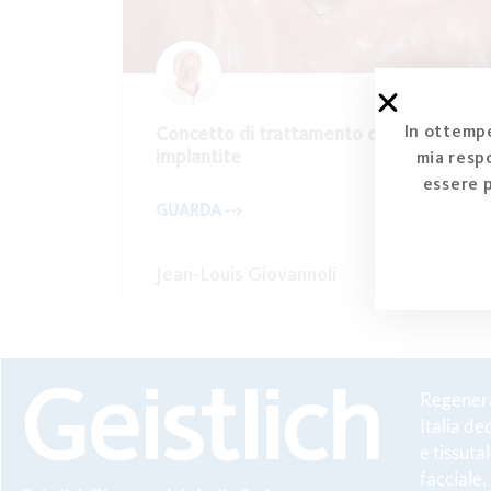
In ottempe
Concetto di trattamento della peri-
implantite
mia respo
essere 
GUARDA -->
Jean-Louis Giovannoli
Regenerat
Italia de
e tissuta
facciale,