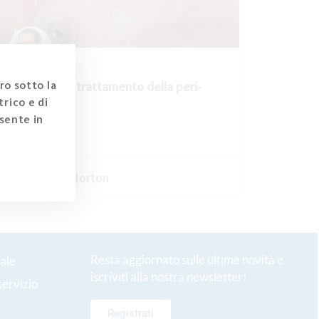
ro sotto la
Concetto di trattamento della peri-
implantite
rico e di
sente in
GUARDA -->
Michael R. Norton
Resta aggiornato sulle ultime novità e
ale
iscriviti alla nostra newsletter!
servizio
Registrati