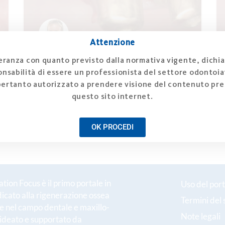
Attenzione
ranza con quanto previsto dalla normativa vigente, dichia
Concetto di trattamento della peri-
implantite
nsabilità di essere un professionista del settore odontoiat
pertanto autorizzato a prendere visione del contenuto pre
questo sito internet.
GUARDA -->
Frank Schwarz
OK PROCEDI
ion Focus è il primo portale in
Uso del port
dicato alla rigenerazione ossea
Termini del 
le nel campo dentale e maxillo-
Note legali
 ideato e supportato da