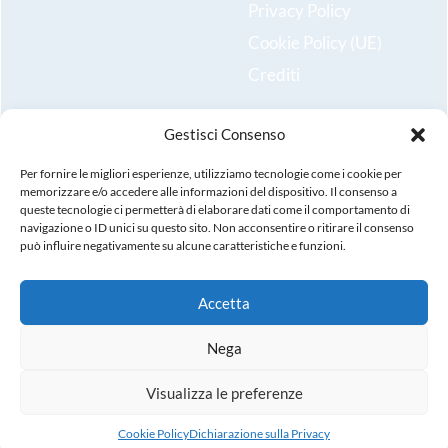
Privacy Policy
Cookie Policy (UE)
Crediti
Gestisci Consenso
Resta aggiornato sulle ultime novità e iscriviti alla nostra
newsletter!
Per fornire le migliori esperienze, utilizziamo tecnologie come i cookie per
memorizzare e/o accedere alle informazioni del dispositivo. Il consenso a
queste tecnologie ci permetterà di elaborare dati come il comportamento di
Registrati
navigazione o ID unici su questo sito. Non acconsentire o ritirare il consenso
può influire negativamente su alcune caratteristiche e funzioni.
Accetta
© Copyright 2025. Tutti i diritti riservati. P.IVA, C.F., n.
Nega
iscrizione registro imprese: 02971380247, REA: VI-
288631, Capitale Sociale sottoscritto i.v. 99.000,00
Visualizza le preferenze
euro.
Cookie Policy
Dichiarazione sulla Privacy