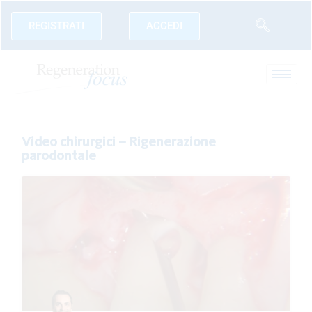
REGISTRATI
ACCEDI
Video chirurgici – Rigenerazione
parodontale