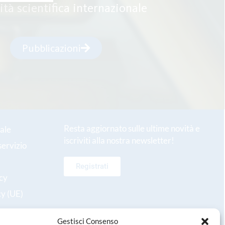
tà scientifica internazionale
Pubblicazioni
Resta aggiornato sulle ultime novità e
ale
iscriviti alla nostra newsletter!
servizio
Registrati
icy
cy (UE)
Gestisci Consenso