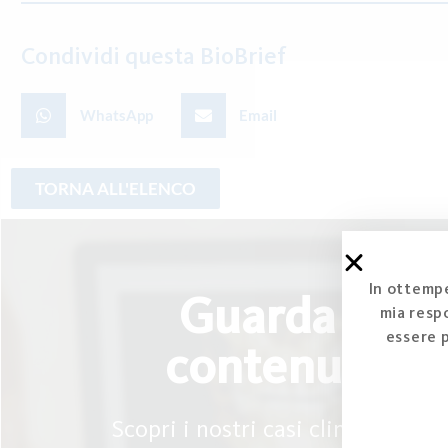
Condividi questa BioBrief
WhatsApp
Email
In ottempe
Guarda i nos
mia respo
essere 
contenuti clin
Scopri i nostri casi clinici, i vide