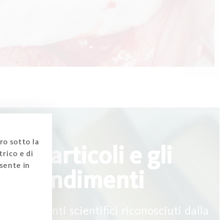
ro sotto la
a gli articoli e gli
rico e di
sente in
profondimenti
rofondimenti scientifici riconosciuti dalla