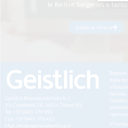
le Re-live Surgeries e tanto
Galleria clinica
Regenerat
Italia de
e tissuta
facciale,
Geistlich Biomaterials Italia S.r.l.
Geistlic
Via Castelletto 28, 36016 Thiene (VI)
diventato
Tel: +39 0445 370 890
rigeneraz
Fax: +39 0445 370 433
Vi inviti
Mail:
info@regenerationfocus.it