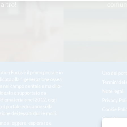
 altro!
comuni
ion Focus è il primo portale in
Uso del port
dicato alla rigenerazione ossea
Termini del 
le nel campo dentale e maxillo-
Note legali
 ideato e supportato da
h Biomaterials nel 2012, oggi
Privacy Pol
 il portale education sulla
Cookie Poli
ione dei tessuti duri e molli.
Crediti
amo a leggere, esplorare e