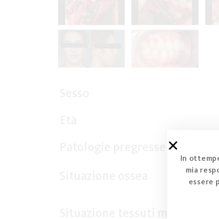
Sesso
Età
Patologie pregresse
In ottempe
mia respo
Situazione ossea
essere 
Situazione tessuti molli