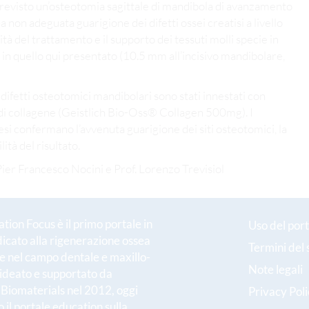
previsto un’osteotomia sagittale di mandibola di avanzamento
non adeguata guarigione dei difetti ossei creatisi a livello
tà del trattamento e il supporto dei tessuti molli specie in
in quello qui presentato (10.5 mm all’incisivo mandibolare,
 difetti osteotomici mandibolari sono stati innestati con
 di collagene (Geistlich Bio-Oss® Collagen 500mg). I
 mesi confermano l’avvenuta guarigione dei siti osteotomici, la
ità del risultato.
Pier Francesco Nocini e Prof. Lorenzo Trevisiol
ion Focus è il primo portale in
Uso del port
dicato alla rigenerazione ossea
Termini del 
le nel campo dentale e maxillo-
Note legali
 ideato e supportato da
h Biomaterials nel 2012, oggi
Privacy Pol
 il portale education sulla