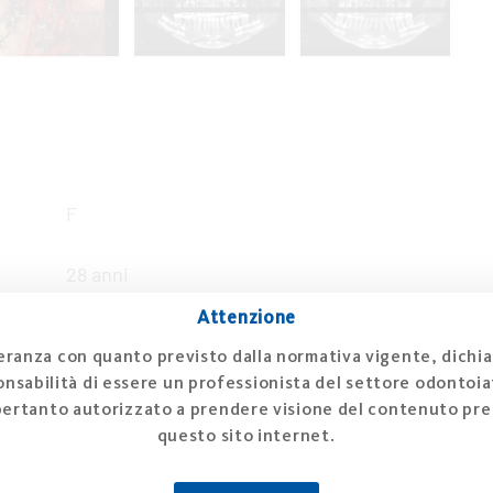
F
28 anni
Attenzione
No
ranza con quanto previsto dalla normativa vigente, dichia
nsabilità di essere un professionista del settore odontoiat
Non deficit ossei alveolari, non edentulismi,
pertanto autorizzato a prendere visione del contenuto pre
marcata ipoplasia sagittale della mandibola
questo sito internet.
Non evidenti difetti a carico dei tessuti molli