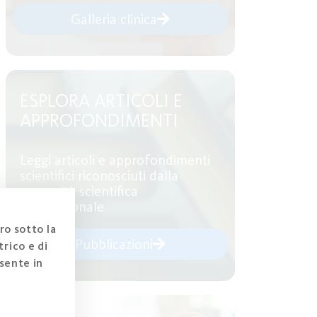
Galleria clinica
ESPLORA ARTICOLI E
APPROFONDIMENTI
Leggi articoli e approfondimenti
scientifici riconosciuti dalla
comunità scientifica
internazionale
ro sotto la
Pubblicazioni
rico e di
sente in