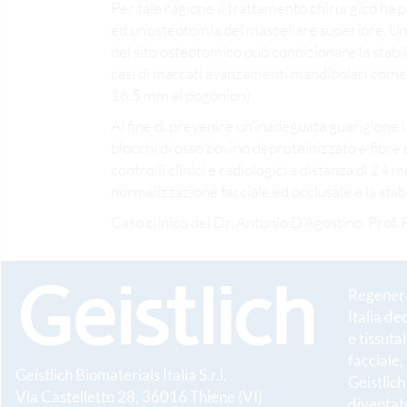
Per tale ragione il trattamento chirurgico ha 
ed un‘osteotomia del mascellare superiore. Una 
del sito osteotomico può condizionare la stabili
casi di marcati avanzamenti mandibolari come 
16.5 mm al pogonion).
Al fine di prevenire un’inadeguata guarigione i
blocchi di osso bovino deproteinizzato e fibre
controlli clinici e radiologici a distanza di 24
normalizzazione facciale ed occlusale e la stabil
Caso clinico del Dr. Antonio D’Agostino, Prof. 
Regenerat
Italia de
e tissuta
facciale,
Geistlich Biomaterials Italia S.r.l.
Geistlic
Via Castelletto 28, 36016 Thiene (VI)
diventato