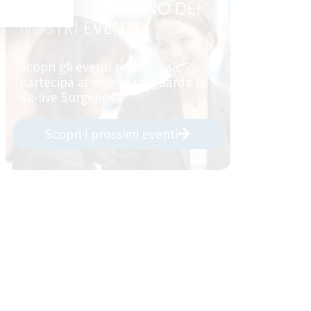
PARTECIPA AD UNO DEI
NOSTRI EVENTI
Scopri gli eventi residenziali,
partecipa ai webinar e guarda le
Re-live Surgeries
Scopri i prossimi eventi