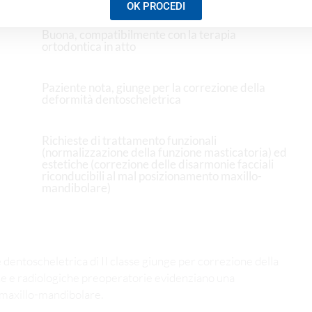
OK PROCEDI
Buona, compatibilmente con la terapia
ortodontica in atto
Paziente nota, giunge per la correzione della
deformità dentoscheletrica
Richieste di trattamento funzionali
(normalizzazione della funzione masticatoria) ed
estetiche (correzione delle disarmonie facciali
riconducibili al mal posizionamento maxillo-
mandibolare)
dentoscheletrica di II classe giunge per correzione della
che e radiologiche preoperatorie evidenziano una
o maxillo-mandibolare.