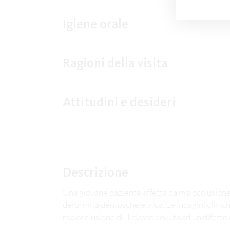
Igiene orale
Ragioni della visita
Attitudini e desideri
Descrizione
Una giovane paziente affetta da malocclusione 
deformità dentoscheletrica. Le indagini clini
malocclusione di II classe dovuta ad un difett