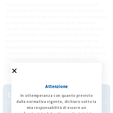
movimento di andirivieni e non con la tecnica del roll
“gengiva-dente”. Per questa tipologia di recessioni il tipo
di intervento ideale per la loro ricopertura è il cosiddetto
“Lembo coronale multiplo” ideato dai Professori de
Sanctis e Zucchelli con o senza l’inserimento di tessuto
connettivo. Questi due sestanti sono stati trattati uno
senza l’innesto di connettivo e uno con l’ausilio di una
nuova tipologia di matrice Geistilch Mucograft®, che ci
consente di avere un maggiore trofismo gengivale senza
il bisogno di prelevare connettivo dal palato. PRIMO
CLASSIFICATO PREMIO GEISTLICH MUCOGRAFT®
OSTEOLOGY RIMINI
Attenzione
L’AUTORE
In ottemperanza con quanto previsto
dalla normativa vigente, dichiaro sotto la
mia responsabilità di essere un