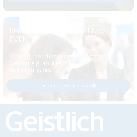
PARTECIPA AD UNO DEI NOSTRI
EVENTI
Scopri gli eventi residenziali, partecipa ai
webinar e guarda le
Re-live Surgeries
Scopri i prossimi eventi