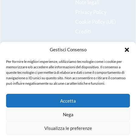
Note legali
Privacy Policy
Cookie Policy (UE)
Crediti
Gestisci Consenso
Resta aggiornato sulle ultime novità e iscriviti alla nostra
newsletter!
Per fornire le migliori esperienze, utilizziamo tecnologie come i cookie per
memorizzare e/o accedere alle informazioni del dispositivo. Il consenso a
queste tecnologie ci permetterà di elaborare dati come il comportamento di
Registrati
navigazione o ID unici su questo sito. Non acconsentire o ritirare il consenso
può influire negativamente su alcune caratteristiche e funzioni.
Accetta
© Copyright 2025. Tutti i diritti riservati. P.IVA, C.F., n.
Nega
iscrizione registro imprese: 02971380247, REA: VI-
288631, Capitale Sociale sottoscritto i.v. 99.000,00
Visualizza le preferenze
euro.