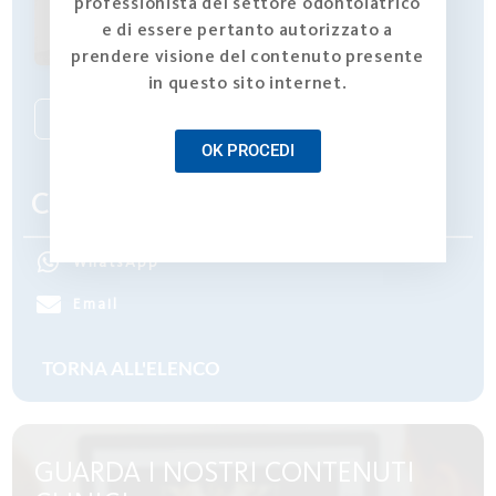
professionista del settore odontoiatrico
Sandro Pradella
e di essere pertanto autorizzato a
prendere visione del contenuto presente
in questo sito internet.
Scopri tutti i contributi dell'autore ->
OK PROCEDI
Condividi
WhatsApp
Email
GUARDA I NOSTRI CONTENUTI