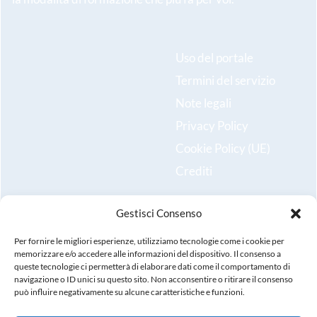
Uso del portale
Termini del servizio
Note legali
Privacy Policy
Cookie Policy (UE)
Crediti
Gestisci Consenso
Resta aggiornato sulle ultime novità e iscriviti alla nostra
newsletter!
Per fornire le migliori esperienze, utilizziamo tecnologie come i cookie per
memorizzare e/o accedere alle informazioni del dispositivo. Il consenso a
queste tecnologie ci permetterà di elaborare dati come il comportamento di
Registrati
navigazione o ID unici su questo sito. Non acconsentire o ritirare il consenso
può influire negativamente su alcune caratteristiche e funzioni.