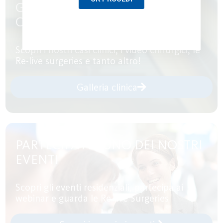
GUARDA I NOSTRI CONTENUTI
CLINICI
Scopri i nostri casi clinici, i video chirurgici, le
Re-live surgeries e tanto altro!
Galleria clinica
PARTECIPA AD UNO DEI NOSTRI
EVENTI
Scopri gli eventi residenziali, partecipa ai
webinar e guarda le Re-live Surgeries