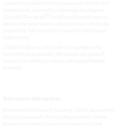
valutazione multicentrica e basata sulla pratica del
biomateriale. Una matrice eterologa in collagene
®
(Geistlich Mucograft
) è stata posizionata come un
innesto interposizionale sull’aspetto buccale del sito
implantare. I siti sono stati rivalutati 6 mesi dopo il
trattamento.
I risultati indicano che la matrice in collagene ha
incrementato lo spessore del tessuto e la quota di
tessuto cheratinizzato attorno ad impianti dentali
esistenti.
Riferimento bibliografico
Schallhorn RA, McClain PK, Charles A, Clem D, Newman MG.
(2015) Evaluation of a Porcine Collagen Matrix Used to
Augment Keratinized Tissue and Increase Soft Tissue