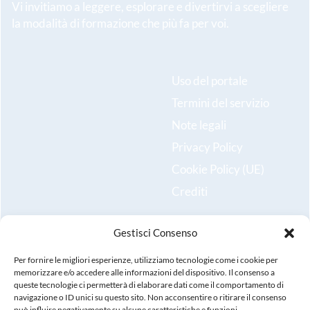
Vi invitiamo a leggere, esplorare e divertirvi a scegliere
la modalità di formazione che più fa per voi.
Uso del portale
Termini del servizio
Note legali
Privacy Policy
Cookie Policy (UE)
Crediti
Gestisci Consenso
Resta aggiornato sulle ultime novità e iscriviti alla nostra
newsletter!
Per fornire le migliori esperienze, utilizziamo tecnologie come i cookie per
memorizzare e/o accedere alle informazioni del dispositivo. Il consenso a
queste tecnologie ci permetterà di elaborare dati come il comportamento di
Registrati
navigazione o ID unici su questo sito. Non acconsentire o ritirare il consenso
può influire negativamente su alcune caratteristiche e funzioni.