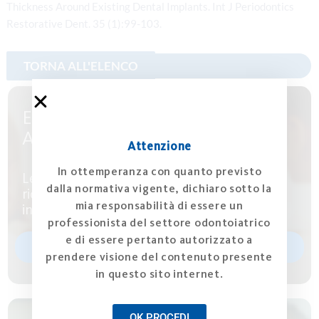
Thickness Around Existing Dental Implants. Int J Periodontics
Restorative Dent. 35 (1):99-103.
ESPLORA ARTICOLI E
APPROFONDIMENTI
Attenzione
In ottemperanza con quanto previsto
Leggi articoli e approfondimenti scientifici
dalla normativa vigente, dichiaro sotto la
riconosciuti dalla comunità scientifica
mia responsabilità di essere un
internazionale
professionista del settore odontoiatrico
e di essere pertanto autorizzato a
Pubblicazioni
prendere visione del contenuto presente
in questo sito internet.
OK PROCEDI