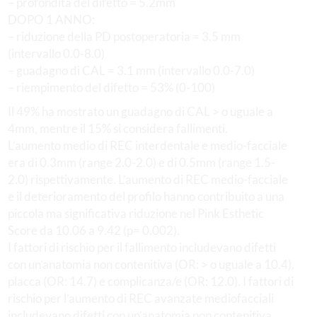
– profondità del difetto = 5.2mm
DOPO 1 ANNO:
– riduzione della PD postoperatoria = 3.5 mm
(intervallo 0.0-8.0)
– guadagno di CAL = 3.1 mm (intervallo 0.0-7.0)
– riempimento del difetto = 53% (0-100)
Il 49% ha mostrato un guadagno di CAL > o uguale a
4mm, mentre il 15% si considera fallimenti.
L’aumento medio di REC interdentale e medio-facciale
era di 0.3mm (range 2.0-2.0) e di 0.5mm (range 1.5-
2.0) rispettivamente. L’aumento di REC medio-facciale
e il deterioramento del profilo hanno contribuito a una
piccola ma significativa riduzione nel Pink Esthetic
Score da 10.06 a 9.42 (p= 0.002).
I fattori di rischio per il fallimento includevano difetti
con un’anatomia non contenitiva (OR: > o uguale a 10.4),
placca (OR: 14.7) e complicanza/e (OR: 12.0). I fattori di
rischio per l’aumento di REC avanzate mediofacciali
includevano difetti con un’anatomia non contenitiva