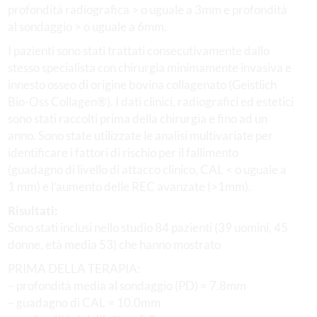
profondità radiografica > o uguale a 3mm e profondità
al sondaggio > o uguale a 6mm.
I pazienti sono stati trattati consecutivamente dallo
stesso specialista con chirurgia minimamente invasiva e
innesto osseo di origine bovina collagenato (Geistlich
Bio-Oss Collagen®). I dati clinici, radiografici ed estetici
sono stati raccolti prima della chirurgia e fino ad un
anno. Sono state utilizzate le analisi multivariate per
identificare i fattori di rischio per il fallimento
(guadagno di livello di attacco clinico, CAL < o uguale a
1 mm) e l’aumento delle REC avanzate (>1mm).
Risultati:
Sono stati inclusi nello studio 84 pazienti (39 uomini, 45
donne, età media 53) che hanno mostrato
PRIMA DELLA TERAPIA:
– profondità media al sondaggio (PD) = 7.8mm
– guadagno di CAL = 10.0mm