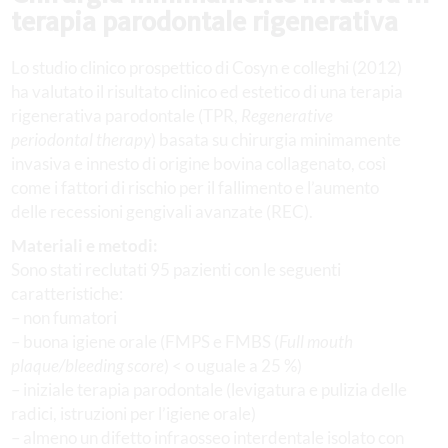
terapia parodontale rigenerativa
Lo studio clinico prospettico di Cosyn e colleghi (2012)
ha valutato il risultato clinico ed estetico di una terapia
rigenerativa parodontale (TPR,
Regenerative
periodontal therapy
) basata su chirurgia minimamente
invasiva e innesto di origine bovina collagenato, così
come i fattori di rischio per il fallimento e l’aumento
delle recessioni gengivali avanzate (REC).
Materiali e metodi:
Sono stati reclutati 95 pazienti con le seguenti
caratteristiche:
– non fumatori
– buona igiene orale (FMPS e FMBS (
Full mouth
plaque/bleeding score
) < o uguale a 25 %)
– iniziale terapia parodontale (levigatura e pulizia delle
radici, istruzioni per l’igiene orale)
– almeno un difetto infraosseo interdentale isolato con