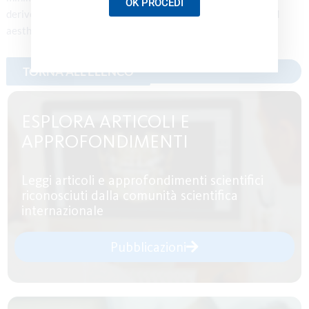
OK PROCEDI
derived xenograft: a 1-year prospective study on clinical and
aesthetic outcome. J Clin Periodontol. 39(10):979-986.
ESPLORA ARTICOLI E
APPROFONDIMENTI
Leggi articoli e approfondimenti scientifici
riconosciuti dalla comunità scientifica
internazionale
Pubblicazioni