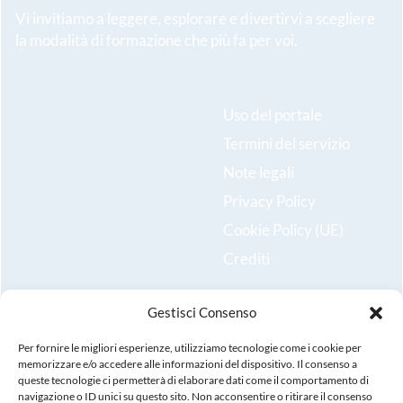
Vi invitiamo a leggere, esplorare e divertirvi a scegliere
la modalità di formazione che più fa per voi.
Uso del portale
Termini del servizio
Note legali
Privacy Policy
Cookie Policy (UE)
Crediti
Gestisci Consenso
Resta aggiornato sulle ultime novità e iscriviti alla nostra
newsletter!
Per fornire le migliori esperienze, utilizziamo tecnologie come i cookie per
memorizzare e/o accedere alle informazioni del dispositivo. Il consenso a
queste tecnologie ci permetterà di elaborare dati come il comportamento di
Registrati
navigazione o ID unici su questo sito. Non acconsentire o ritirare il consenso