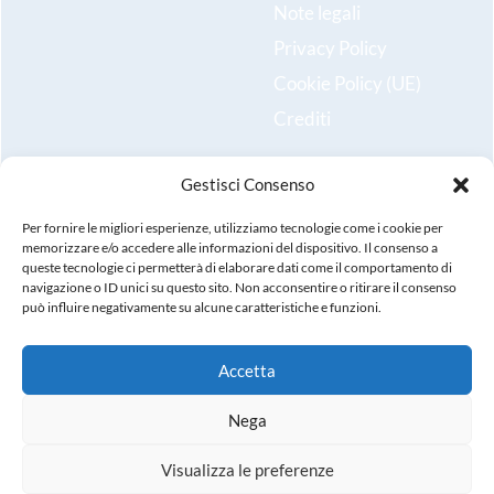
Note legali
Privacy Policy
Cookie Policy (UE)
Crediti
Gestisci Consenso
Resta aggiornato sulle ultime novità e iscriviti alla nostra
newsletter!
Per fornire le migliori esperienze, utilizziamo tecnologie come i cookie per
memorizzare e/o accedere alle informazioni del dispositivo. Il consenso a
queste tecnologie ci permetterà di elaborare dati come il comportamento di
Registrati
navigazione o ID unici su questo sito. Non acconsentire o ritirare il consenso
può influire negativamente su alcune caratteristiche e funzioni.
Accetta
© Copyright 2025. Tutti i diritti riservati. P.IVA, C.F., n.
Nega
iscrizione registro imprese: 02971380247, REA: VI-
288631, Capitale Sociale sottoscritto i.v. 99.000,00
Visualizza le preferenze
euro.