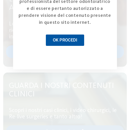
professionista del settore odontoiatrico
APPROFONDIMENTI
e di essere pertanto autorizzato a
prendere visione del contenuto presente
in questo sito internet.
Leggi articoli e approfondimenti scientifici
riconosciuti dalla comunità scientifica
internazionale
OK PROCEDI
Pubblicazioni
GUARDA I NOSTRI CONTENUTI
CLINICI
Scopri i nostri casi clinici, i video chirurgici, le
Re-live surgeries e tanto altro!