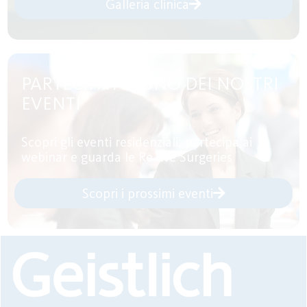
Galleria clinica
PARTECIPA AD UNO DEI NOSTRI
EVENTI
Scopri gli eventi residenziali, partecipa ai
webinar e guarda le Re-live Surgeries
Scopri i prossimi eventi