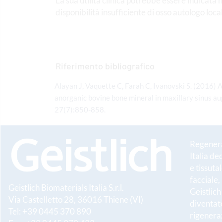
La sua utilità clinica potrebbe essere indicata
disponibilità insufficiente di osso autologo loca
Riferimento bibliografico
Alayan J, Vaquette C, Farah C, Ivanovski S. (2016)
anorganic bovine bone mineral in maxillary sinus aug
27(7):850-858.
Regenerat
Italia de
e tissuta
facciale,
Geistlich Biomaterials Italia S.r.l.
Geistlic
Via Castelletto 28, 36016 Thiene (VI)
diventato
Tel: +39 0445 370 890
rigeneraz