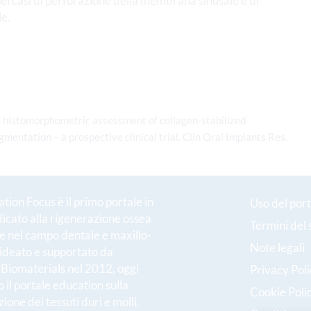
 nei casi di perforazione della membrana sinusale e di
le.
 A histomorphometric assessment of collagen-stabilized
mentation – a prospective clinical trial. Clin Oral Implants Res.
ion Focus è il primo portale in
Uso del port
dicato alla rigenerazione ossea
Termini del 
le nel campo dentale e maxillo-
Note legali
 ideato e supportato da
h Biomaterials nel 2012, oggi
Privacy Pol
 il portale education sulla
Cookie Poli
ione dei tessuti duri e molli.