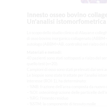
Innesto osseo bovino collage
Un’analisi istomorfometrica
Lo scopo dello studio clinico di Alayan e coll
di osso bovino inorganico collagenato (ABBM-C,
autologo (ABBM+AB, controllo) nel rialzo del 
Materiali e metodi:
40 pazienti sono stati sottoposti a rialzo del se
quello test (n=20).
Campioni di osso sono stati prelevati dai seni a
Le biopsie sono state trattate per l’analisi ist
interesse (ROI-1), ha determinato:
– %NB: frazione dell’area composta da nuovo 
– %OI: osteointegrazione delle particelle dell’
– %RG: l’innesto residuo
– %STM: la componente di tessuto molle