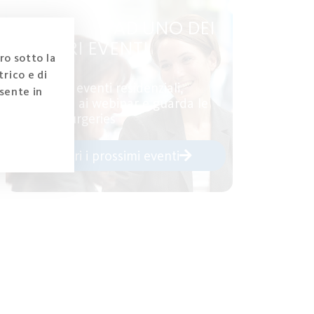
PARTECIPA AD UNO DEI
NOSTRI EVENTI
ro sotto la
rico e di
Scopri gli eventi residenziali,
sente in
partecipa ai webinar e guarda le
Re-live Surgeries
Scopri i prossimi eventi