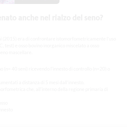
nato anche nel rialzo del seno?
eghi (2015) era di confrontare istomorfometricamente l’uso
 test) e osso bovino inorganico miscelato a osso
seno mascellare.
no (n= 40 seni) ricevendo l’innesto di controllo (n=20) o
umentati a distanza di 5 mesi dall’innesto.
omorfometrica che, all’interno della regione primaria di
osso
innesto