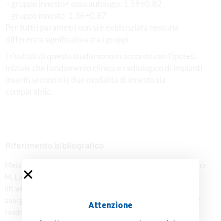
– gruppo innesto+ osso autologo: 1.59±0.82
– gruppo innesto: 1.36±0.87
Per tutti i parametri non si è evidenziata nessuna
differenza significativa tra i gruppi.
I risultati di questo studio sono in accordo con l’ipotesi
iniziale che l’andamento clinico e radiologico di impianti
inseriti secondo le due modalità di innesto sia
comparabile.
Riferimento bibliografico
Meloni SM, Jovanovic SA, Lolli FM, Cassisa C, De Riu G, Pisano
M, Lumbau A, Lugliè PF, Tullio A. (2015) Grafting after sinus
lift with anorganic bovine bone alone compared with 50:50
anorganic bovine bone and autologous bone: results of a pilot
Attenzione
randomised trial at one year. Br J Oral Maxillofac Surg.