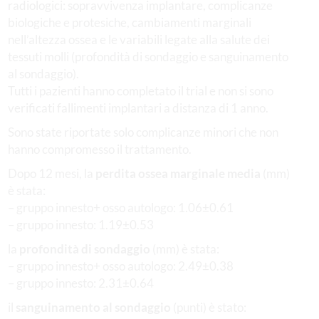
radiologici: sopravvivenza implantare, complicanze
biologiche e protesiche, cambiamenti marginali
nell’altezza ossea e le variabili legate alla salute dei
tessuti molli (profondità di sondaggio e sanguinamento
al sondaggio).
Tutti i pazienti hanno completato il trial e non si sono
verificati fallimenti implantari a distanza di 1 anno.
Sono state riportate solo complicanze minori che non
hanno compromesso il trattamento.
Dopo 12 mesi, la
perdita ossea marginale media
(mm)
è stata:
– gruppo innesto+ osso autologo: 1.06±0.61
– gruppo innesto: 1.19±0.53
la
profondità di sondaggio
(mm) è stata:
– gruppo innesto+ osso autologo: 2.49±0.38
– gruppo innesto: 2.31±0.64
il
sanguinamento al sondaggio
(punti) è stato: