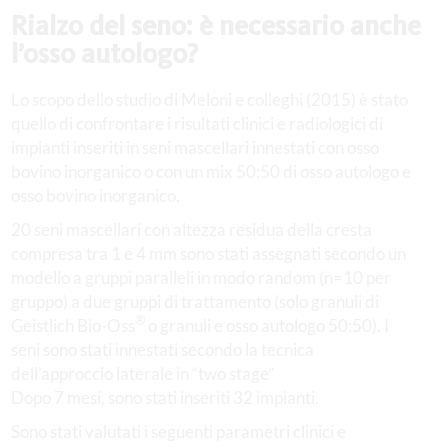
Rialzo del seno: è necessario anche
l’osso autologo?
Lo scopo dello studio di Meloni e colleghi (2015) è stato
quello di confrontare i risultati clinici e radiologici di
impianti inseriti in seni mascellari innestati con osso
bovino inorganico o con un mix 50:50 di osso autologo e
osso bovino inorganico.
20 seni mascellari con altezza residua della cresta
compresa tra 1 e 4 mm sono stati assegnati secondo un
modello a gruppi paralleli in modo random (n=10 per
gruppo) a due gruppi di trattamento (solo granuli di
®
Geistlich Bio-Oss
o granuli e osso autologo 50:50). I
seni sono stati innestati secondo la tecnica
dell’approccio laterale in “two stage”
Dopo 7 mesi, sono stati inseriti 32 impianti.
Sono stati valutati i seguenti parametri clinici e