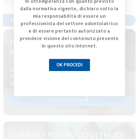
In ottemperanza con quanto previsto
53(5):436-441.
dalla normativa vigente, dichiaro sotto la
mia responsabilità di essere un
professionista del settore odontoiatrico
e di essere pertanto autorizzato a
prendere visione del contenuto presente
ESPLORA ARTICOLI E
in questo sito internet.
APPROFONDIMENTI
OK PROCEDI
Leggi articoli e approfondimenti scientifici
riconosciuti dalla comunità scientifica
internazionale
Pubblicazioni
GUARDA I NOSTRI CONTENUTI