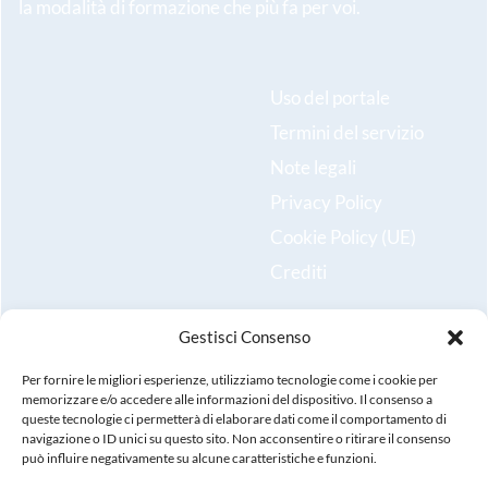
la modalità di formazione che più fa per voi.
Uso del portale
Termini del servizio
Note legali
Privacy Policy
Cookie Policy (UE)
Crediti
Gestisci Consenso
Resta aggiornato sulle ultime novità e iscriviti alla nostra
newsletter!
Per fornire le migliori esperienze, utilizziamo tecnologie come i cookie per
memorizzare e/o accedere alle informazioni del dispositivo. Il consenso a
queste tecnologie ci permetterà di elaborare dati come il comportamento di
Registrati
navigazione o ID unici su questo sito. Non acconsentire o ritirare il consenso
può influire negativamente su alcune caratteristiche e funzioni.