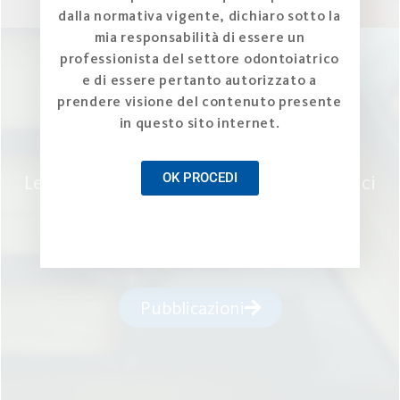
dalla normativa vigente, dichiaro sotto la
mia responsabilità di essere un
professionista del settore odontoiatrico
e di essere pertanto autorizzato a
Esplora gli articoli e gli
prendere visione del contenuto presente
in questo sito internet.
approfondimenti
OK PROCEDI
Leggi articoli e approfondimenti scientifici
riconosciuti dalla comunità scientifica
internazionale
Pubblicazioni