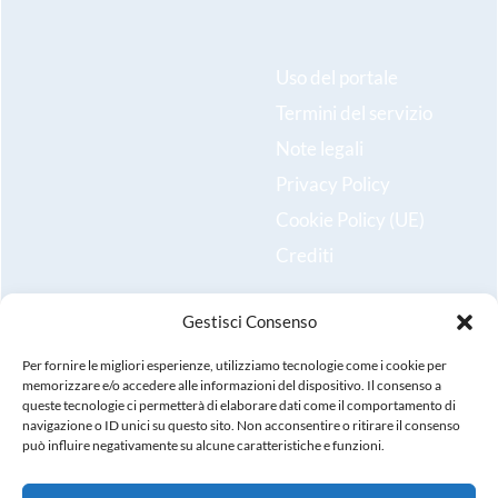
Uso del portale
Termini del servizio
Note legali
Privacy Policy
Cookie Policy (UE)
Crediti
Gestisci Consenso
Resta aggiornato sulle ultime novità e iscriviti alla nostra
newsletter!
Per fornire le migliori esperienze, utilizziamo tecnologie come i cookie per
memorizzare e/o accedere alle informazioni del dispositivo. Il consenso a
queste tecnologie ci permetterà di elaborare dati come il comportamento di
Registrati
navigazione o ID unici su questo sito. Non acconsentire o ritirare il consenso
può influire negativamente su alcune caratteristiche e funzioni.