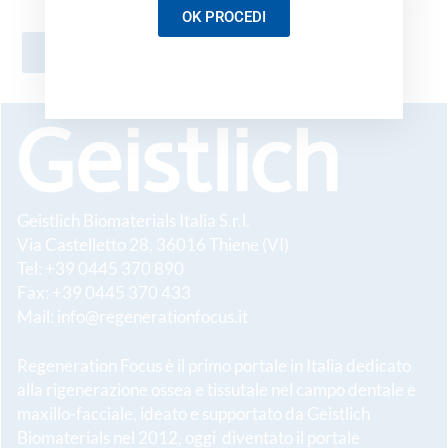
OK PROCEDI
Geistlich Biomaterials Italia S.r.l.
Via Castelletto 28, 36016 Thiene (VI)
Tel: +39 0445 370 890
Fax: +39 0445 370 433
Mail:
info@regenerationfocus.it
Regeneration Focus è il primo portale in Italia dedicato
alla rigenerazione ossea e tissutale nel campo dentale e
maxillo-facciale, ideato e supportato da Geistlich
Biomaterials nel 2012, oggi diventato il portale