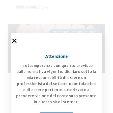
APPROFONDISCI -->
CASI CLINICI - GALLERIA CLINICA
Attenzione
In ottemperanza con quanto previsto
dalla normativa vigente, dichiaro sotto la
mia responsabilità di essere un
professionista del settore odontoiatrico
Terapia chirurgica di recessione gengivale
e di essere pertanto autorizzato a
mediante Lembo avanzato coronale e
matrice in collagene Geistlich Mucograft®
prendere visione del contenuto presente
in questo sito internet.
APPROFONDISCI -->