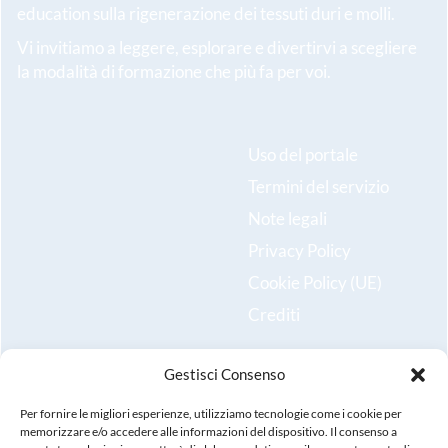
education sulla rigenerazione dei tessuti duri e molli.
Vi invitiamo a leggere, esplorare e divertirvi a scegliere
la modalità di formazione che più fa per voi.
Uso del portale
Termini del servizio
Note legali
Privacy Policy
Cookie Policy (UE)
Crediti
Gestisci Consenso
Resta aggiornato sulle ultime novità e iscriviti alla nostra
newsletter!
Per fornire le migliori esperienze, utilizziamo tecnologie come i cookie per
memorizzare e/o accedere alle informazioni del dispositivo. Il consenso a