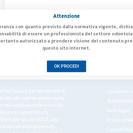
Attenzione
ranza con quanto previsto dalla normativa vigente, dichia
nsabilità di essere un professionista del settore odontoiat
pertanto autorizzato a prendere visione del contenuto pre
questo sito internet.
OK PROCEDI
ion Focus è il primo portale in
Uso del port
dicato alla rigenerazione ossea
Termini del 
le nel campo dentale e maxillo-
Note legali
 ideato e supportato da
h Biomaterials nel 2012, oggi
Privacy Pol
 il portale education sulla
Cookie Poli