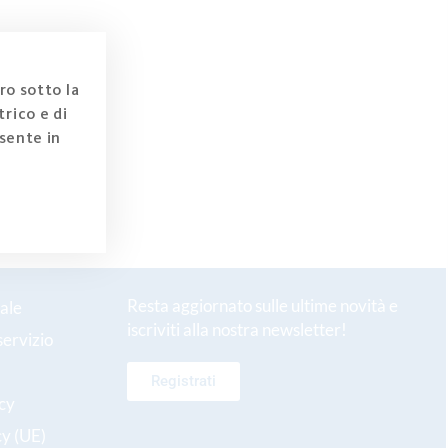
ro sotto la
rico e di
sente in
Resta aggiornato sulle ultime novità e
ale
iscriviti alla nostra newsletter!
servizio
Registrati
icy
cy (UE)