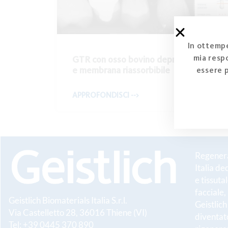
In ottempe
mia respo
GTR con osso bovino deproteinizzato
e membrana riassorbibile
essere 
APPROFONDISCI -->
Regenerat
Italia de
e tissuta
facciale,
Geistlich Biomaterials Italia S.r.l.
Geistlic
Via Castelletto 28, 36016 Thiene (VI)
diventato
Tel: +39 0445 370 890