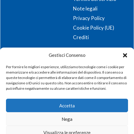
Note legali
Privacy Policy
Cookie Policy (UE)
Crediti
Gestisci Consenso
Resta aggiornato sulle ultime novità e iscriviti alla
nostra newsletter!
Per fornire le migliori esperienze, utilizziamo tecnologie come i cookie per
memorizzare e/o accedere alle informazioni del dispositivo. Il consenso a
queste tecnologie ci permetterà di elaborare dati come il comportamento di
Registrati
navigazione o ID unici su questo sito. Non acconsentire o ritirare il consenso
può influire negativamente su alcune caratteristiche e funzioni.
Accetta
© Copyright 2025. Tutti i diritti riservati. P.IVA, C.F., n.
Nega
iscrizione registro imprese: 02971380247, REA: VI-
288631, Capitale Sociale sottoscritto i.v. 99.000,00
Visualizza le preferenze