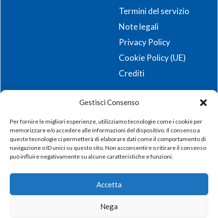
Termini del servizio
Note legali
Privacy Policy
Cookie Policy (UE)
Crediti
Gestisci Consenso
Resta aggiornato sulle ultime novità e iscriviti alla
nostra newsletter!
Per fornire le migliori esperienze, utilizziamo tecnologie come i cookie per
memorizzare e/o accedere alle informazioni del dispositivo. Il consenso a
queste tecnologie ci permetterà di elaborare dati come il comportamento di
Registrati
navigazione o ID unici su questo sito. Non acconsentire o ritirare il consenso
può influire negativamente su alcune caratteristiche e funzioni.
Accetta
© Copyright 2025. Tutti i diritti riservati. P.IVA, C.F., n.
Nega
iscrizione registro imprese: 02971380247, REA: VI-