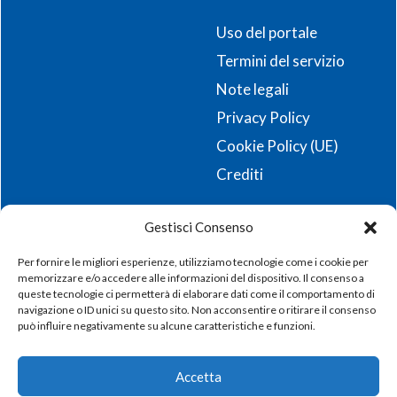
Uso del portale
Termini del servizio
Note legali
Privacy Policy
Cookie Policy (UE)
Crediti
Gestisci Consenso
Resta aggiornato sulle ultime novità e iscriviti alla
nostra newsletter!
Per fornire le migliori esperienze, utilizziamo tecnologie come i cookie per
memorizzare e/o accedere alle informazioni del dispositivo. Il consenso a
queste tecnologie ci permetterà di elaborare dati come il comportamento di
Registrati
navigazione o ID unici su questo sito. Non acconsentire o ritirare il consenso
può influire negativamente su alcune caratteristiche e funzioni.
Accetta