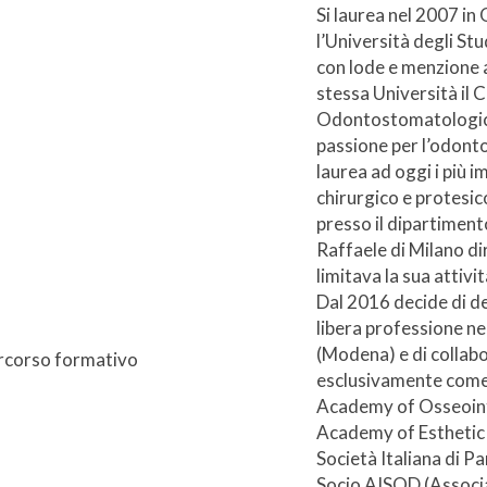
Si laurea nel 2007 in
l’Università degli St
con lode e menzione 
stessa Università il C
Odontostomatologica 
passione per l’odonto
laurea ad oggi i più 
chirurgico e protesic
presso il dipartiment
Raffaele di Milano di
limitava la sua attivi
Dal 2016 decide di de
libera professione neg
(Modena) e di collabo
rcorso formativo
esclusivamente come c
Academy of Osseointe
Academy of Esthetic D
Società Italiana di P
Socio AISOD (Associa