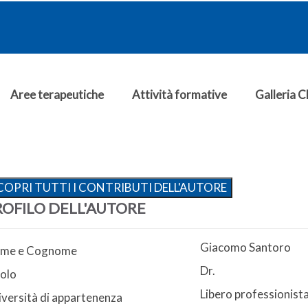
Aree terapeutiche
Attività formative
Galleria Cl
COPRI TUTTI I CONTRIBUTI DELL'AUTORE
ROFILO DELL'AUTORE
Giacomo Santoro
me e Cognome
Dr.
olo
Libero professionist
versità di appartenenza