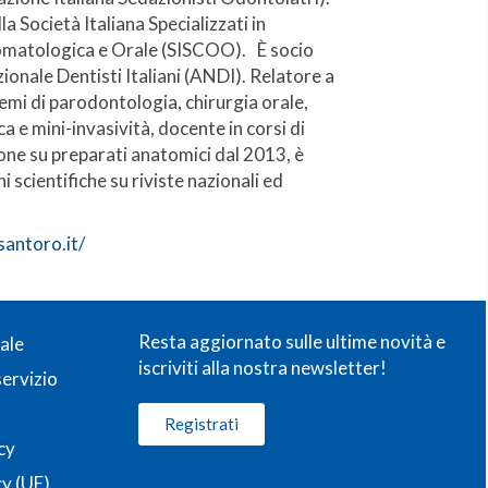
a Società Italiana Specializzati in
matologica e Orale (SISCOO). È socio
ionale Dentisti Italiani (ANDI). Relatore a
temi di parodontologia, chirurgia orale,
a e mini-invasività, docente in corsi di
one su preparati anatomici dal 2013, è
i scientifiche su riviste nazionali ed
antoro.it/
Resta aggiornato sulle ultime novità e
ale
iscriviti alla nostra newsletter!
servizio
Registrati
cy
y (UE)