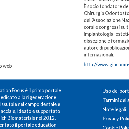
È socio fondatore dell
Chirurgia Odontosto
dell’Associazione Naz
corsi e congressi su 
implantologia, estetic
dissezione e formazi
autore di pubblicazion
internazionali.
http://www.giacomos
to web
tion Focus è il primo portale
Uso del port
 dedicato alla rigenerazione
Termini del 
tissutale nel campo dentale e
Note legali
facciale, ideato e supportato
lich Biomaterials nel 2012,
Privacy Poli
entato il portale education
Cookie Polic