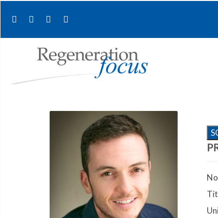
S
P
No
Tit
Uni