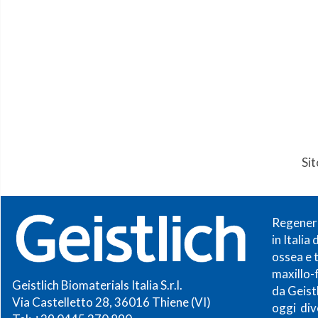
Si
Regenera
in Italia
ossea e 
maxillo-
Geistlich Biomaterials Italia S.r.l.
da Geist
Via Castelletto 28, 36016 Thiene (VI)
oggi div