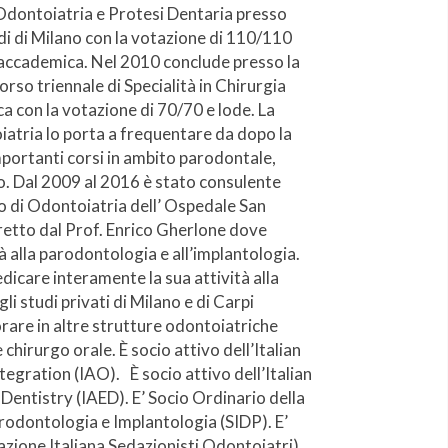
 Odontoiatria e Protesi Dentaria presso
udi di Milano con la votazione di 110/110
accademica. Nel 2010 conclude presso la
orso triennale di Specialità in Chirurgia
con la votazione di 70/70 e lode. La
iatria lo porta a frequentare da dopo la
importanti corsi in ambito parodontale,
o. Dal 2009 al 2016 è stato consulente
o di Odontoiatria dell’ Ospedale San
retto dal Prof. Enrico Gherlone dove
tà alla parodontologia e all’implantologia.
dicare interamente la sua attività alla
li studi privati di Milano e di Carpi
rare in altre strutture odontoiatriche
hirurgo orale. È socio attivo dell’Italian
gration (IAO). È socio attivo dell’Italian
entistry (IAED). E’ Socio Ordinario della
arodontologia e Implantologia (SIDP). E’
zione Italiana Sedazionisti Odontoiatri).